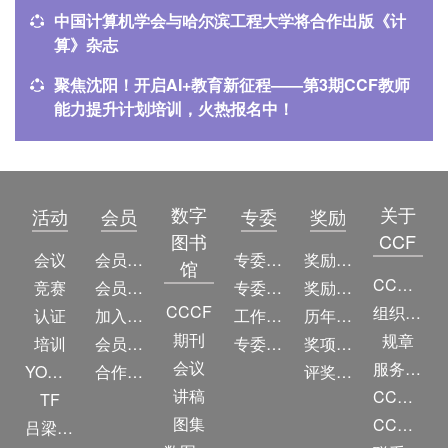
中国计算机学会与哈尔滨工程大学将合作出版《计
算》杂志
聚焦沈阳！开启AI+教育新征程——第3期CCF教师
能力提升计划培训，火热报名中！
数字
关于
活动
会员
专委
奖励
图书
CCF
会议
会员简介
专委简介
奖励动态
馆
CCF简介
竞赛
会员权益
专委条例
奖励目录
CCCF
组织机构
认证
加入CCF
工作问答
历年获奖名单
期刊
规章
培训
会员交费
专委名单
奖项推荐
会议
服务项目
YOCSEF
合作伙伴
评奖条例
讲稿
CCF大事记
TF
图集
CCF创建60周年
吕梁振兴