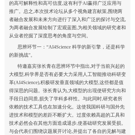
的高可解释性和高可信度,这有利于AI赢得广泛应用与
推广。总之,本次技术论坛从多个视角建言献策,围绕两
者融合发展和未来方向进行了深入和广泛的探讨与交流,
为两者融合发展绘制了宏观蓝图,为相关领域的研究者和
从业者挖掘了深度思考的角度与空间。
思辨环节一：“AI4Science 科学的新引擎，还是科学
的新挑战”。
特邀嘉宾张长青在思辨环节中指出,对于当前兴起的
大模型,科学界是否有必要大力采用人工智能推动科研变
革(AI4Science),积极研发垂直领域的大模型,这些都是值
得深思的问题。张长青认为,大模型的出现使研究方向和
手段日趋同质,损失了学科多样性。与此同时,研究者所
依赖的技术工具也在加速分化。这使我国科研与国外先
进技术和模型的差距不断扩大。过度依赖高超的工具和
技术必然会在其他方面造成退步,使基础研究发展受损。
与会代表们围绕议题展开讨论,并提出了各自的见解与建