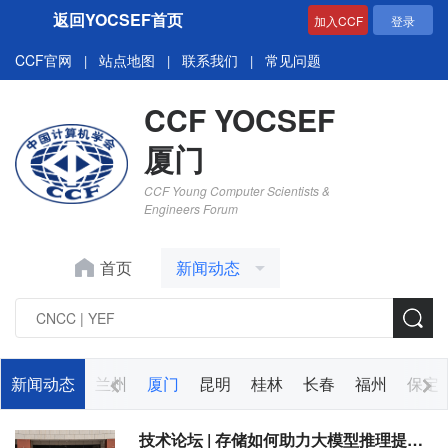
返回YOCSEF首页
加入CCF
登录
CCF官网
站点地图
联系我们
常见问题
|
|
|
CCF YOCSEF
厦门
CCF Young Computer Scientists &
Engineers Forum
首页
新闻动态
合肥
新闻动态
太原
兰州
厦门
昆明
桂林
长春
福州
保定
技术论坛 | 存储如何助力大模型推理提速？