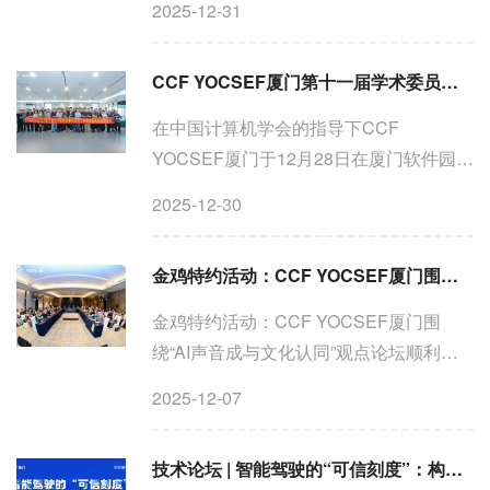
2025-12-31
厦门大学举行 论坛背景：当前，人工智能
正从“通用能力展示”迈向“深度赋能医学工
CCF YOCSEF厦门第十一届学术委员会第二次会议暨2026-2027年度换届选举大会
程融合”的关键阶段。然...
在中国计算机学会的指导下CCF
YOCSEF厦门于12月28日在厦门软件园一
期召开CCF YOCSEF厦门第十一届学术
2025-12-30
委员会第二次会议暨2026-2027年度换届
选举大会会议由CCF YOCSEF厦门2025-
金鸡特约活动：CCF YOCSEF厦门围绕“AI声音成与文化认同”观点论坛顺利举行
2026主席苏彦聪和CCF YOCSEF总部
2025-202...
金鸡特约活动：CCF YOCSEF厦门围
绕“AI声音成与文化认同”观点论坛顺利举
行CCF YOCSEF 11月14日上午，第38届
2025-12-07
金鸡百花电影节在厦门举办之际，一场
以“AI声景的迷思：技术赋能与文化失真的
技术论坛 | 智能驾驶的“可信刻度”：构建可量化、可验证的安全评价体系
现实危机”为主题的观点论坛...