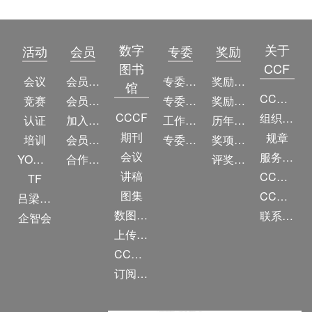
数字
关于
活动
会员
专委
奖励
图书
CCF
会议
会员简介
专委简介
奖励动态
馆
CCF简介
竞赛
会员权益
专委条例
奖励目录
CCCF
组织机构
认证
加入CCF
工作问答
历年获奖名单
期刊
规章
培训
会员交费
专委名单
奖项推荐
会议
服务项目
YOCSEF
合作伙伴
评奖条例
讲稿
CCF大事记
TF
图集
CCF创建60周年
吕梁振兴
数图编审委员会
联系我们
企智会
上传/发布作品
CCF DL Focus
订阅《计算》