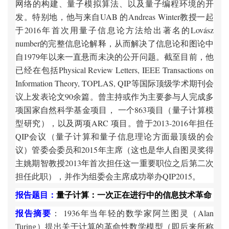
网络的构建、量子模拟算法、以及量子编程环境的开
发。特别地，他与来自UAB 的Andreas Winter教授一起
于2016年首次用量子信息论方法给出著名的Lovász
number的完整信息论解释，从而解决了信息论和图论中
自1979年以来一直悬而未决的公开问题。截至目前，他
已经在包括Physical Review Letters, IEEE Transactions on
Information Theory, TOPLAS, QIP等国际顶级学术期刊会
议上发表论文90余篇。曾主持或作为主要参与人完成多
项国家自然科学基金项目， 一个863项目（量子计算模
型研究），以及两项ARC 项目。曾于2013-2016年担任
QIP会议（量子计算和量子信息理论方面最顶级的会
议）管委会委员和2015年主席（这也是华人自图灵奖得
主姚期智教授2013年首次担任这一重要职位之后第二次
担任此职），并作为组委会主席成功举办QIP2015。
报告题目：
量子
计
算：一次正在
进
行中的信息技
术
革命
报告摘要
： 1936年当年
轻
的数学家阿
兰图灵（
Alan
Turing
）提出
关于计算的革命性数学模型（即后来所称