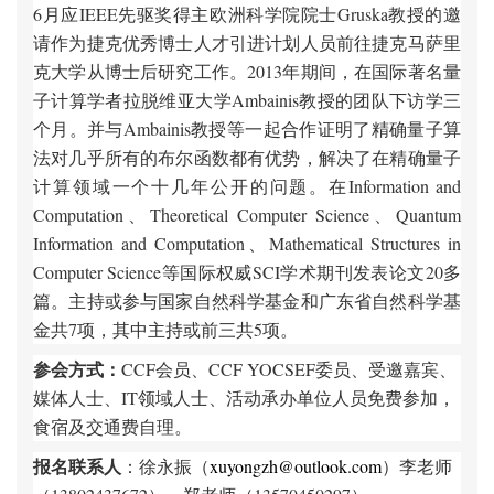
6月应IEEE先驱奖得主欧洲科学院院士Gruska教授的邀
请作为捷克优秀博士人才引进计划人员前往捷克马萨里
克大学从博士后研究工作。2013年期间，在国际著名量
子计算学者拉脱维亚大学Ambainis教授的团队下访学三
个月。并与Ambainis教授等一起合作证明了精确量子算
法对几乎所有的布尔函数都有优势，解决了在精确量子
计算领域一个十几年公开的问题。在Information and
Computation、Theoretical Computer Science、Quantum
Information and Computation、Mathematical Structures in
Computer Science等国际权威SCI学术期刊发表论文20多
篇。主持或参与国家自然科学基金和广东省自然科学基
金共7项，其中主持或前三共5项。
参会方式：
CCF
会员、
CCF YOCSEF
委员、受邀嘉宾、
媒体人士、
IT
领域人士、活动承办单位人员免费参加，
食宿及交通费自理。
报名联系人
：
徐永振（
xuyongzh@outlook.com
）
李老师