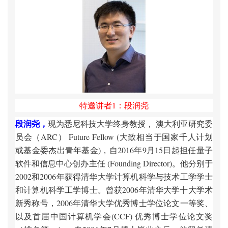
特邀讲者1：
段润尧
段润尧，
现为悉尼科技大学
终
身教授， 澳大利
亚
研究委
员
会（ARC） Future Fellow (大致相当于国家千人
计
划
或基金委杰出青年基金)，自2016年9月15日起担任量子
软
件和信息中心
创办
主任 (Founding Director)。他分
别
于
2002和2006年
获
得清
华
大学
计
算机科学与技
术
工学学士
和
计
算机科学工学博士。曾
获
2006
年清
华
大学十大学
术
新秀称号，2006年清
华
大学
优
秀博士学位
论
文一等
奖、
以及首届中国
计
算机学会(CCF)
优
秀博士学位
论
文
奖