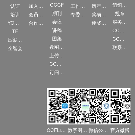
CCCF
组织机构
认证
加入CCF
工作问答
历年获奖名单
期刊
规章
培训
会员交费
专委名单
奖项推荐
会议
服务项目
YOCSEF
合作伙伴
评奖条例
讲稿
CCF大事记
TF
图集
CCF创建60周年
吕梁振兴
数图编审委员会
联系我们
企智会
上传/发布作品
CCF DL Focus
订阅《计算》
CCFLink APP
数字图书馆
微信公众号
官方微博