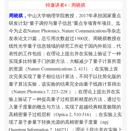
特邀讲者4：周晓祺
周晓祺，
中山大学物理学院教授，2017年承担国家重点
研发计划“量子调控与量子信息”重点专项青年项目。迄
今为止在Nature Photonics, Nature Communications等杂志
发表论文25篇，总引用次数超过1300次。周晓祺教授在
线性光学量子信息领域的研究工作处于国内外前沿，代
表性的工作包括：在理论上提出并在实验上验证了一种
实现多比特量子门的新方法，大幅减少了量子计算所需
的资源（Nature Communications 2, 413）；在实验上首
次完美实现了量子相位估计算法，不同于以往简化版的
量子算法实验，该实验的结果完全由量子线路计算得出
（Nature Photonics 7, 223–228 ）；在理论上提出并在实
验上验证了一种提高量子过程层析精度的方法，通过引
入量子度量的概念与方法，实现了超越经典精度极限的
高精密量子过程层析（Optica 2, 510-516）；在实验上实
现了基于参量下转换光源的高精密量子度量（npj
Quantum Information 2, 16023）；理论上提出并在实验上