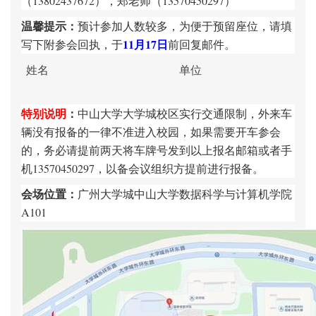
（
13802437672
），
郑老师
（
13570450297
）
温馨提示：
预计参加人数较多，为便于预留座位，请填
11
月
17
日
写下附参会回执，于
前回复邮件。
姓名
单位
特别说明
：
中山大学大学城校区实行交通限制，外来车
辆没有报备的一律不准进入校园，如果需要开车参会
的，务必请提前两天将车牌号发到以上报名邮箱或者手
机
13570450297
，以备会议组织方提前进行报备。
会场位置：
广州大学城中山大学数据科学与计算机学院
A101