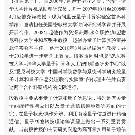
（排名第一）。自2006年7月博士
毕业
之后，他留任清
华
大学
计
算机系助理研究
员
，并于 2007年10月至2008年
4月
应
施
尧
耘教授（现为阿里云量子计算实验室首席科
学家）邀
请
担任美国密歇根大学
访问
研究科学家并开展
开展合作。2008年起他作
为资
深
讲师
(
永久职
位)加盟悉
尼科技大学并和
应
明生
教授一起创办量子计算实验室并
就任实验室主任。 他于2010年8月被提拔为副教授，并
于2012年进一步聘为正教授。
段教授同
时
也是“悉尼科
技大学--清
华
大学量子
计
算和人工智能
联
合研究中心”以
及“悉尼科技大学--中国科学院数学与系
统
科学研究院量
子
计
算和量子信息
处
理
联
合
实验
室”的代理主任并
负责
这
两个合作科研机构的实际运行。
段教授主要从事量子计算和量子信息论，特别是有关量
子纠缠特性与应用以及量子通信信道容量等方面的研
究，在量子状态/操作分辨、利用有噪量子信道进行精确
通信、量子纠缠转换理论等课题上做出一系列重要贡
献。当前段教授的主要研究兴趣为高可靠实用量子通信