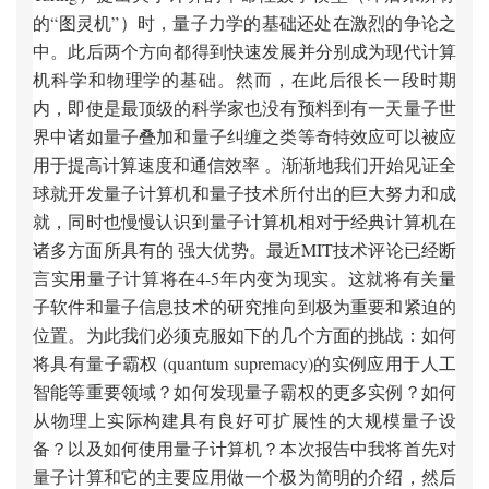
的“图灵机”）时，量子力学的基础还处在激烈的争论之
中。此后两个方向都得到快速发展并分别成为现代计算
机科学和物理学的基础。然而，在此后很长一段时期
内，即使是最顶级的科学家也没有预料到有一天量子世
界中诸如量子叠加和量子纠缠之类等奇特效应可以被应
用于提高计算速度和通信效率 。渐渐地我们开始见证全
球就开发量子计算机和量子技术所付出的巨大努力和成
就，同时也慢慢认识到量子计算机相对于经典计算机在
诸多方面所具有的 强大优势。最近MIT技术评论已经断
言实用量子计算将在4-5年内变为现实。这就将有关量
子软件和量子信息技术的研究推向到极为重要和紧迫的
位置。为此我们必须克服如下的几个方面的挑战：如何
将具有量子霸权 (quantum supremacy)的实例应用于人工
智能等重要领域？如何发现量子霸权的更多实例？如何
从物理上实际构建具有良好可扩展性的大规模量子设
备？以及如何使用量子计算机？本次报告中我将首先对
量子计算和它的主要应用做一个极为简明的介绍，然后