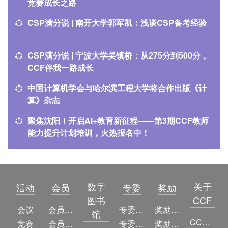
竞赛成长之路
CSP满分说 | 南开大学郭军凯：浅谈CSP备考经验
CSP满分说 | 宁波大学吴镇桥：从275分到500分，
CCF伴我一路成长
中国计算机学会与哈尔滨工程大学将合作出版《计
算》杂志
聚焦沈阳！开启AI+教育新征程——第3期CCF教师
能力提升计划培训，火热报名中！
数字
关于
活动
会员
专委
奖励
图书
CCF
会议
会员简介
专委简介
奖励动态
馆
CCF简介
竞赛
会员权益
专委条例
奖励目录