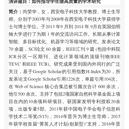
演讲题目：如何指导学生做高质量的学术研究
简介：
尚荣华，女，西安电子科技大学教授、博士生导
师。分别于2003年与2008年在西安电子科技大学获得学
士与博士学位。于2013 年9 月到 2014 年 9月在英国伯明
翰大学进行了为期 1 年的交流访问工作。长期从事计算
智能、多目标优化、机器学习等领域的研究。发表论文
70 余篇，SCI论文 60 余篇，IEEE汇刊 9 篇 (包括中科院
JCR分区一区期刊、进化计算领域的顶级刊物IEEE
TEVC 和IEEE TCB)。研究成果受到国内外同行的广泛
关注，基于Google Scholar的引用指数H-Index为20，所
发表论文Google Scholar引用1226次，单篇引用104次。
在 Web of Science 核心合集总被引频次合计 600 余次，
他引500 余次。主持了包括2项国家自然科学基金面上项
目在内的10余项科研项目。获国家发明专利授权20余
项，出版专著5部。2011年获中国电子学会电子信息科
学技术二等奖(5/15)，2014年晋升为博士生导师，2015
年获学校首届“菁英人才计划(创新型)”支持，2016年晋