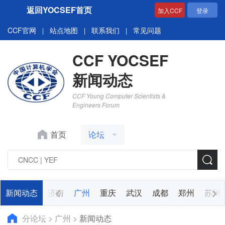
返回YOCSEF首页
加入CCF
登录
CCF官网
站点地图
联系我们
常见问题
|
|
|
CCF YOCSEF
新闻动态
CCF Young Computer Scientists &
Engineers Forum
首页
论坛
阳
新闻动态
哈尔滨
济南
广州
重庆
武汉
成都
郑州
苏州
分论坛
>
广州
>
新闻动态