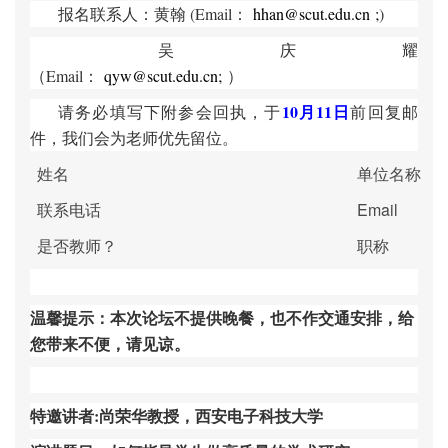
报名联系人：黄翰 (Email：
hhan@scut.edu.cn
;
)
吴庆耀
（Email
：
qyw@scut.edu.cn;
）
10
月11日
请务必填写下附参会回执，于
前回复邮
件，我们会为老师优先留位。
姓名
单位名称
联系电话
Email
是否教师？
职称
温馨提示：本次论坛不提供晚餐，也不作交通安排，给
您带来不便，请见谅。
特邀讲者:尚荣华教授，西安电子科技大学