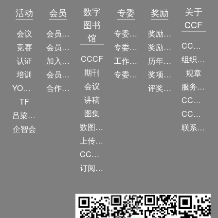
数字
关于
活动
会员
专委
奖励
图书
CCF
会议
会员简介
专委简介
奖励动态
馆
CCF简介
竞赛
会员权益
专委条例
奖励目录
CCCF
组织机构
认证
加入CCF
工作问答
历年获奖名单
期刊
规章
培训
会员交费
专委名单
奖项推荐
会议
服务项目
YOCSEF
合作伙伴
评奖条例
讲稿
CCF大事记
TF
图集
CCF创建60周年
吕梁振兴
数图编审委员会
联系我们
企智会
上传/发布作品
CCF DL Focus
订阅《计算》